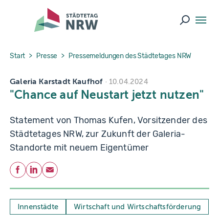
Skip to main navigation
Skip to main content
Skip to page footer
Suche ö
You are here:
Start
Presse
Pressemeldungen des Städtetages NRW
Galeria Karstadt Kaufhof
10.04.2024
"Chance auf Neustart jetzt nutzen"
Statement von Thomas Kufen, Vorsitzender des
Städtetages NRW, zur Zukunft der Galeria-
Standorte mit neuem Eigentümer
Teilen
Facebook
LinkedIn
E-Mail
Innenstädte
Wirtschaft und Wirtschaftsförderung