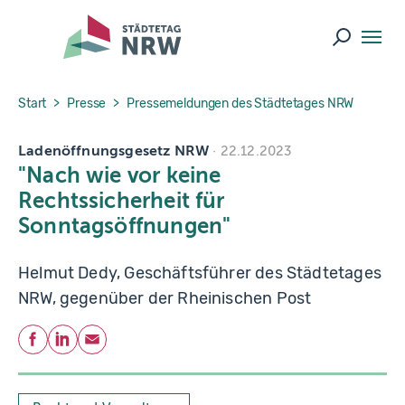
Skip to main navigation
Skip to main content
Skip to page footer
Suche ö
You are here:
Start
Presse
Pressemeldungen des Städtetages NRW
Ladenöffnungsgesetz NRW
22.12.2023
"Nach wie vor keine
Rechtssicherheit für
Sonntagsöffnungen"
Helmut Dedy, Geschäftsführer des Städtetages
NRW, gegenüber der Rheinischen Post
Teilen
Facebook
LinkedIn
E-Mail