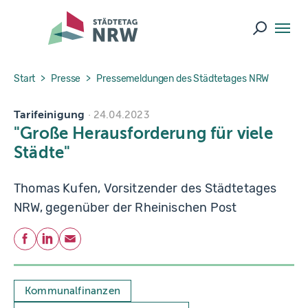
Skip to main navigation
Skip to main content
Skip to page footer
Suche ö
You are here:
Start
Presse
Pressemeldungen des Städtetages NRW
Tarifeinigung
24.04.2023
"Große Herausforderung für viele
Städte"
Thomas Kufen, Vorsitzender des Städtetages
NRW, gegenüber der Rheinischen Post
Teilen
Facebook
LinkedIn
E-Mail
Kommunalfinanzen