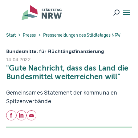
Skip to main navigation
Skip to main content
Skip to page footer
Suche ö
You are here:
Start
Presse
Pressemeldungen des Städtetages NRW
Bundesmittel für Flüchtlingsfinanzierung
14.04.2022
"Gute Nachricht, dass das Land die
Bundesmittel weiterreichen will"
Gemeinsames Statement der kommunalen
Spitzenverbände
Teilen
Facebook
LinkedIn
E-Mail