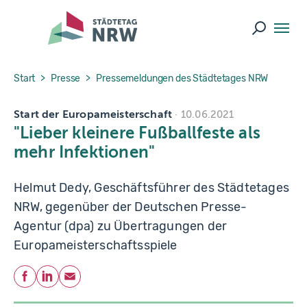
Skip to main navigation
Skip to main content
Skip to page footer
Suche ö
You are here:
Start
Presse
Pressemeldungen des Städtetages NRW
Start der Europameisterschaft
10.06.2021
"Lieber kleinere Fußballfeste als
mehr Infektionen"
Helmut Dedy, Geschäftsführer des Städtetages
NRW, gegenüber der Deutschen Presse-
Agentur (dpa) zu Übertragungen der
Europameisterschaftsspiele
Teilen
Facebook
LinkedIn
E-Mail