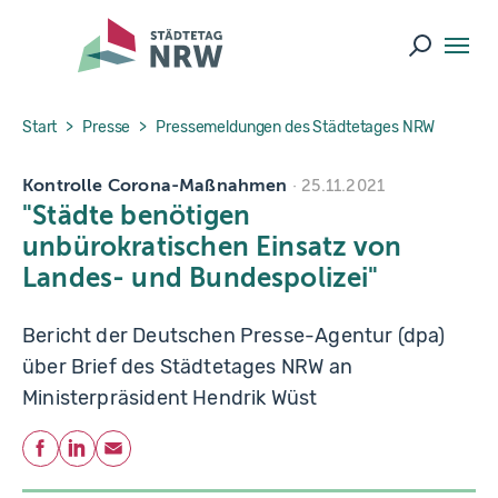
Skip to main navigation
Skip to main content
Skip to page footer
Suche ö
You are here:
Start
Presse
Pressemeldungen des Städtetages NRW
Kontrolle Corona-Maßnahmen
25.11.2021
"Städte benötigen
unbürokratischen Einsatz von
Landes- und Bundespolizei"
Bericht der Deutschen Presse-Agentur (dpa)
über Brief des Städtetages NRW an
Ministerpräsident Hendrik Wüst
Teilen
Facebook
LinkedIn
E-Mail