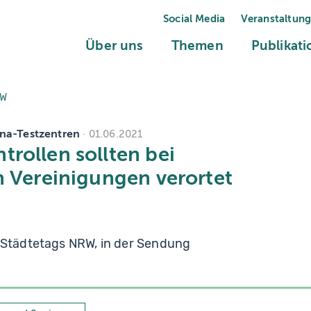
Social Media
Veranstaltun
(current)
(current)
Über uns
Themen
Publikat
RW
na-Testzentren
01.06.2021
rollen sollten bei
n Vereinigungen verortet
s Städtetags NRW, in der Sendung