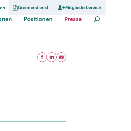
Gremiendienst
Mitgliederbereich
gen
Suche öffnen
(current)
(current)
(current)
ionen
Positionen
Presse
Teilen
Facebook
LinkedIn
E-Mail