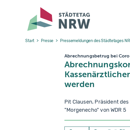
Skip to main navigation
Skip to main content
Skip to page footer
You are here:
Start
Presse
Pressemeldungen des Städtetages N
Abrechnungsbetrug bei Coro
Abrechnungskont
Kassenärztliche
werden
Pit Clausen, Präsident de
"Morgenecho" von WDR 5