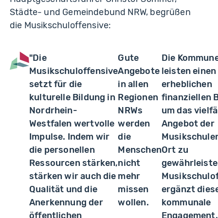
Städte- und Gemeindebund NRW, begrüßen
die Musikschuloffensive:
"Die
Gute
Die Kommun
Musikschuloffensive
Angebote
leisten einen
setzt für die
in allen
erheblichen
kulturelle Bildung in
Regionen
finanziellen 
Nordrhein-
NRWs
um das vielfä
Westfalen wertvolle
werden
Angebot der
Impulse. Indem wir
die
Musikschule
die personellen
Menschen
Ort zu
Ressourcen stärken,
nicht
gewährleiste
stärken wir auch die
mehr
Musikschulof
Qualität und die
missen
ergänzt dies
Anerkennung der
wollen.
kommunale
öffentlichen
Engagement.