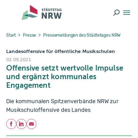
Skip to main navigation
Skip to main content
Skip to page footer
Suche ö
You are here:
Start
Presse
Pressemeldungen des Städtetages NRW
Landesoffensive für öffentliche Musikschulen
02.09.2021
Offensive setzt wertvolle Impulse
und ergänzt kommunales
Engagement
Die kommunalen Spitzenverbände NRW zur
Musikschuloffensive des Landes
Teilen
Facebook
LinkedIn
E-Mail