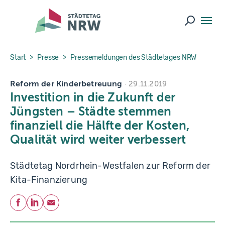
Skip to main navigation
Skip to main content
Skip to page footer
Suche ö
You are here:
Start
Presse
Pressemeldungen des Städtetages NRW
Reform der Kinderbetreuung
29.11.2019
Investition in die Zukunft der
Jüngsten – Städte stemmen
finanziell die Hälfte der Kosten,
Qualität wird weiter verbessert
Städtetag Nordrhein-Westfalen zur Reform der
Kita-Finanzierung
Teilen
Facebook
LinkedIn
E-Mail