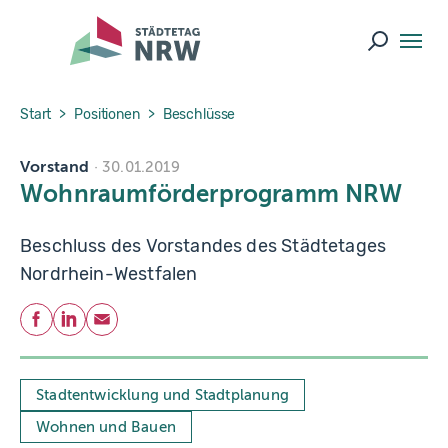
Skip to main navigation
Skip to main content
Skip to page footer
Suche ö
You are here:
Start
Positionen
Beschlüsse
Vorstand
30.01.2019
Wohnraumförderprogramm NRW
Beschluss des Vorstandes des Städtetages
Nordrhein-Westfalen
Teilen
Facebook
LinkedIn
E-Mail
Stadtentwicklung und Stadtplanung
Wohnen und Bauen