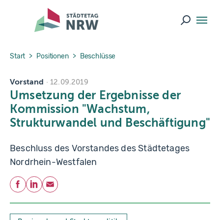
Skip to main navigation
Skip to main content
Skip to page footer
Suche ö
You are here:
Start
Positionen
Beschlüsse
Vorstand
12.09.2019
Umsetzung der Ergebnisse der
Kommission "Wachstum,
Strukturwandel und Beschäftigung"
Beschluss des Vorstandes des Städtetages
Nordrhein-Westfalen
Teilen
Facebook
LinkedIn
E-Mail