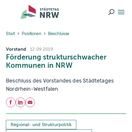
Skip to main navigation
Skip to main content
Skip to page footer
Suche ö
You are here:
Start
Positionen
Beschlüsse
Vorstand
12.09.2019
Förderung strukturschwacher
Kommunen in NRW
Beschluss des Vorstandes des Städtetages
Nordrhein-Westfalen
Teilen
Facebook
LinkedIn
E-Mail
Regional- und Strukturpolitik