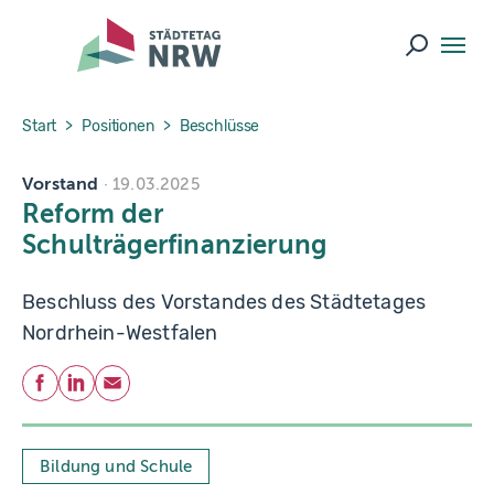
Skip to main navigation
Skip to main content
Skip to page footer
Suche ö
You are here:
Start
Positionen
Beschlüsse
Vorstand
19.03.2025
Reform der
Schulträgerfinanzierung
Beschluss des Vorstandes des Städtetages
Nordrhein-Westfalen
Teilen
Facebook
LinkedIn
E-Mail
Bildung und Schule