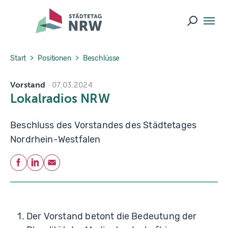
Skip to main navigation
Skip to main content
Skip to page footer
Suche ö
You are here:
Start
Positionen
Beschlüsse
Vorstand
07.03.2024
Lokalradios NRW
Beschluss des Vorstandes des Städtetages
Nordrhein-Westfalen
Teilen
Facebook
LinkedIn
E-Mail
Der Vorstand betont die Bedeutung der