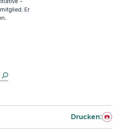
tiative –
mitglied. Er
en.
Suchen
Drucken:
Drucken