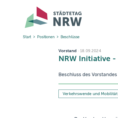
Skip to main navigation
Skip to main content
Skip to page footer
You are here:
Start
Positionen
Beschlüsse
Vorstand
18.09.2024
NRW Initiative 
Beschluss des Vorstandes
Verkehrswende und Mobilität