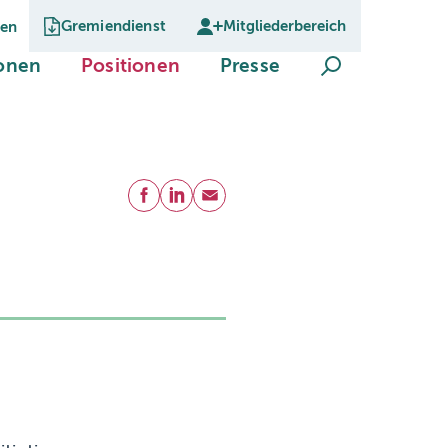
Gremiendienst
Mitgliederbereich
gen
Suche öffnen
(current)
(current)
(current)
ionen
Positionen
Presse
Teilen
Facebook
LinkedIn
E-Mail