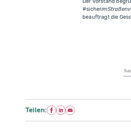
Der Vorstand begrü
#sicher
imStraßenv
beauftragt die Gesc
Su
Teilen:
Facebook
LinkedIn
E-Mail