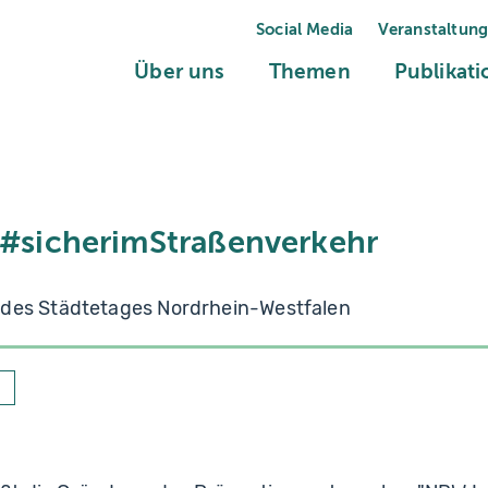
Social Media
Veranstaltun
(current)
(current)
Über uns
Themen
Publikat
- #sicherimStraßenverkehr
 des Städtetages Nordrhein-Westfalen