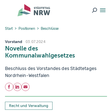
Skip to main navigation
Skip to main content
Skip to page footer
Suche ö
You are here:
Start
Positionen
Beschlüsse
Vorstand
03.07.2024
Novelle des
Kommunalwahlgesetzes
Beschluss des Vorstandes des Städtetages
Nordrhein-Westfalen
Teilen
Facebook
LinkedIn
E-Mail
Recht und Verwaltung