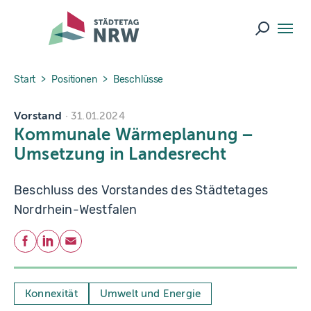
Skip to main navigation
Skip to main content
Skip to page footer
Suche ö
You are here:
Start
Positionen
Beschlüsse
Vorstand
31.01.2024
Kommunale Wärmeplanung –
Umsetzung in Landesrecht
Beschluss des Vorstandes des Städtetages
Nordrhein-Westfalen
Teilen
Facebook
LinkedIn
E-Mail
Konnexität
Umwelt und Energie