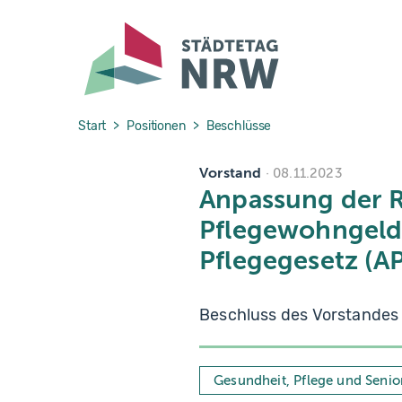
Skip to main navigation
Skip to main content
Skip to page footer
You are here:
Start
Positionen
Beschlüsse
Vorstand
08.11.2023
Anpassung der 
Pflegewohngeld
Pflegegesetz (A
Beschluss des Vorstandes
Gesundheit, Pflege und Senio