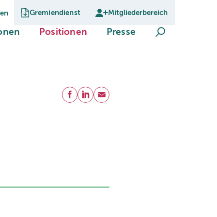
Gremiendienst
Mitgliederbereich
gen
Suche öffnen
(current)
(current)
(current)
ionen
Positionen
Presse
Teilen
Facebook
LinkedIn
E-Mail