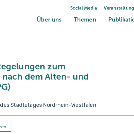
Social Media
Veranstaltun
(current)
(current)
Über uns
Themen
Publikat
Regelungen zum
 nach dem Alten- und
PG)
 des Städtetages Nordrhein-Westfalen
ren