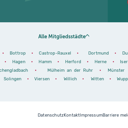
Alle Mitgliedsstädte
•
Bottrop
•
Castrop-Rauxel
•
Dortmund
•
Du
h
•
Hagen
•
Hamm
•
Herford
•
Herne
•
Ise
chengladbach
•
Mülheim an der Ruhr
•
Münster
Solingen
•
Viersen
•
Willich
•
Witten
•
Wupp
Datenschutz
Kontakt
Impressum
Barriere me