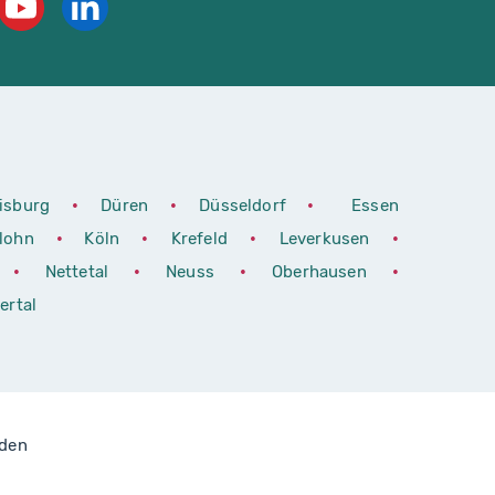
isburg
•
Düren
•
Düsseldorf
•
Essen
rlohn
•
Köln
•
Krefeld
•
Leverkusen
•
•
Nettetal
•
Neuss
•
Oberhausen
•
ertal
lden