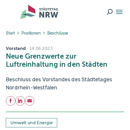
Skip to main navigation
Skip to main content
Skip to page footer
Suche ö
You are here:
Start
Positionen
Beschlüsse
Vorstand
14.06.2023
Neue Grenzwerte zur
Luftreinhaltung in den Städten
Beschluss des Vorstandes des Städtetages
Nordrhein-Westfalen
Teilen
Facebook
LinkedIn
E-Mail
Umwelt und Energie