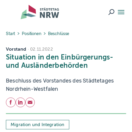
Skip to main navigation
Skip to main content
Skip to page footer
Suche ö
You are here:
Start
Positionen
Beschlüsse
Vorstand
02.11.2022
Situation in den Einbürgerungs-
und Ausländerbehörden
Beschluss des Vorstandes des Städtetages
Nordrhein-Westfalen
Teilen
Facebook
LinkedIn
E-Mail
Migration und Integration