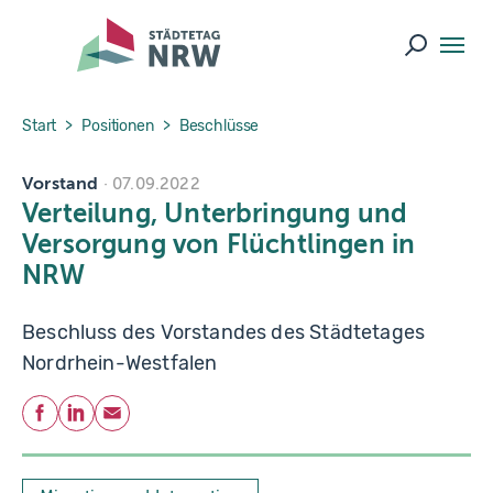
Skip to main navigation
Skip to main content
Skip to page footer
Suche ö
You are here:
Start
Positionen
Beschlüsse
Vorstand
07.09.2022
Verteilung, Unterbringung und
Versorgung von Flüchtlingen in
NRW
Beschluss des Vorstandes des Städtetages
Nordrhein-Westfalen
Teilen
Facebook
LinkedIn
E-Mail