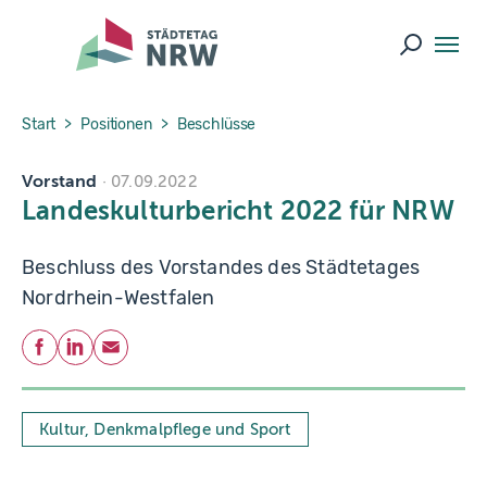
Skip to main navigation
Skip to main content
Skip to page footer
Suche ö
You are here:
Start
Positionen
Beschlüsse
Vorstand
07.09.2022
Landeskulturbericht 2022 für NRW
Beschluss des Vorstandes des Städtetages
Nordrhein-Westfalen
Teilen
Facebook
LinkedIn
E-Mail
Kultur, Denkmalpflege und Sport