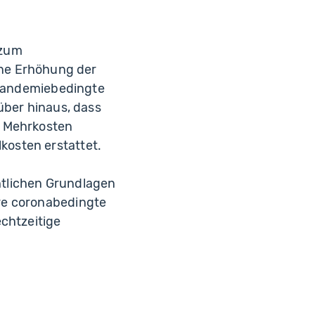
 zum
ne Erhöhung der
r pandemiebedingte
ber hinaus, dass
n Mehrkosten
kosten erstattet.
htlichen Grundlagen
ere coronabedingte
chtzeitige