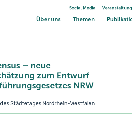
Social Media
Veranstaltun
(current)
(current)
Über uns
Themen
Publikat
ensus – neue
chätzung zum Entwurf
sführungsgesetzes NRW
 des Städtetages Nordrhein-Westfalen