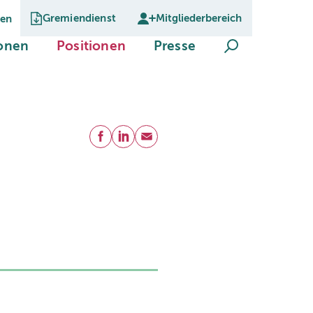
Gremiendienst
Mitgliederbereich
gen
Suche öffnen
(current)
(current)
(current)
ionen
Positionen
Presse
Teilen
Facebook
LinkedIn
E-Mail