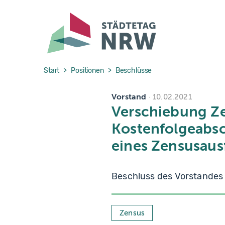
Skip to main navigation
Skip to main content
Skip to page footer
You are here:
Start
Positionen
Beschlüsse
Vorstand
10.02.2021
Verschiebung Z
Kostenfolgeabs
eines Zensusau
Beschluss des Vorstandes
Zensus