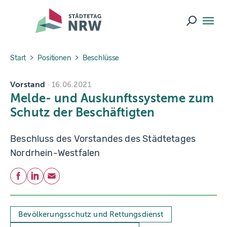
Skip to main navigation
Skip to main content
Skip to page footer
Suche ö
You are here:
Start
Positionen
Beschlüsse
Vorstand
16.06.2021
Melde- und Auskunftssysteme zum
Schutz der Beschäftigten
Beschluss des Vorstandes des Städtetages
Nordrhein-Westfalen
Teilen
Facebook
LinkedIn
E-Mail
Bevölkerungsschutz und Rettungsdienst