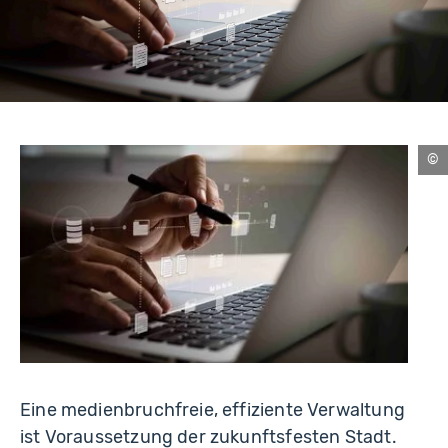
b
e
.
c
o
m
-
st
Eine medienbruchfreie, effiziente Verwaltung
ist Voraussetzung der zukunftsfesten Stadt.